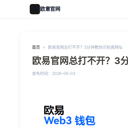
欧
欧意官网
首页
>
欧易官网总打不开？3分钟教你识别真网址
欧易官网总打不开？3
发布时间：2026-06-03