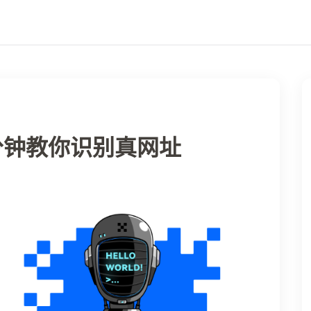
分钟教你识别真网址