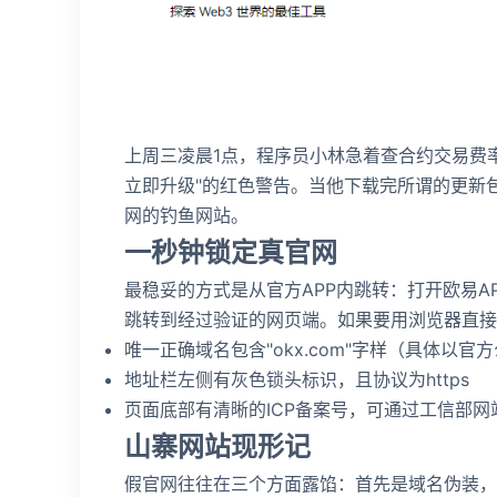
上周三凌晨1点，程序员小林急着查合约交易费率
立即升级"的红色警告。当他下载完所谓的更新
网的钓鱼网站。
一秒钟锁定真官网
最稳妥的方式是从官方APP内跳转：打开欧易AP
跳转到经过验证的网页端。如果要用浏览器直接
唯一正确域名包含"okx.com"字样（具体以官
地址栏左侧有灰色锁头标识，且协议为https
页面底部有清晰的ICP备案号，可通过工信部网
山寨网站现形记
假官网往往在三个方面露馅：首先是域名伪装，比