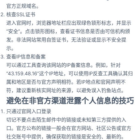
官方正规域名。
核查SSL证书
进入官网时，浏览器地址栏应出现绿色锁形标志，并显示
“安全”。点击锁形图标，查看证书信息是否由可信机构颁
发。非法网站常用自签证书，无法验证或显示不安全提
示。
查看IP信息和备案
可以通过工具查询该网站的IP备案信息。例如，针对
“43.159.48.16”这个IP地址，可以使用IP反查工具确认其归
属和地区是否与官方声明相符。若IP地点和官网声明不
符，建议重新核实网址的来源，以避免误入钓鱼站点。
避免在非官方渠道泄露个人信息的技巧
只通过官网入口登录
切记不要点击陌生邮件中的链接或未知第三方提供的入
口。官方公布的链接一般会在官方网站、社区公告或官方
社交账号中提供，确保获取的链接是安全的、最新的。