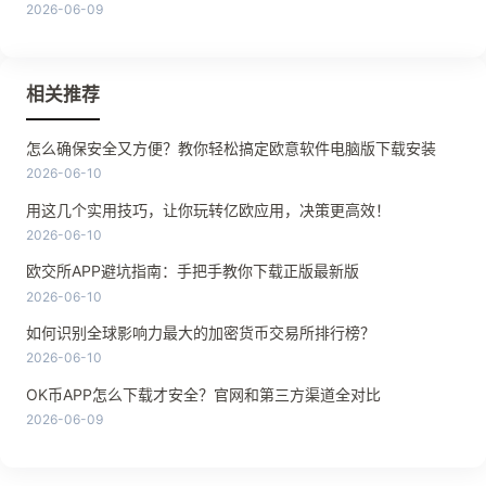
2026-06-09
相关推荐
怎么确保安全又方便？教你轻松搞定欧意软件电脑版下载安装
2026-06-10
用这几个实用技巧，让你玩转亿欧应用，决策更高效！
2026-06-10
欧交所APP避坑指南：手把手教你下载正版最新版
2026-06-10
如何识别全球影响力最大的加密货币交易所排行榜？
2026-06-10
OK币APP怎么下载才安全？官网和第三方渠道全对比
2026-06-09