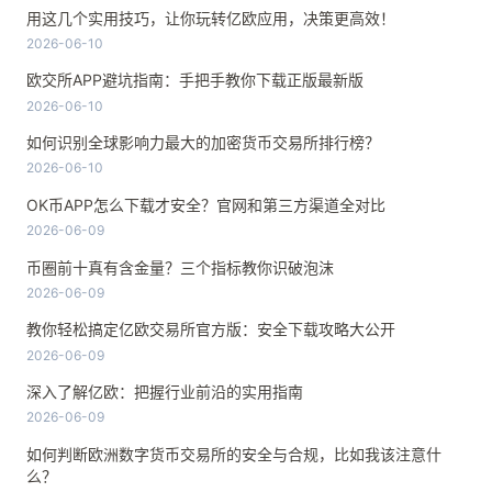
用这几个实用技巧，让你玩转亿欧应用，决策更高效！
2026-06-10
欧交所APP避坑指南：手把手教你下载正版最新版
2026-06-10
如何识别全球影响力最大的加密货币交易所排行榜？
2026-06-10
OK币APP怎么下载才安全？官网和第三方渠道全对比
2026-06-09
币圈前十真有含金量？三个指标教你识破泡沫
2026-06-09
教你轻松搞定亿欧交易所官方版：安全下载攻略大公开
2026-06-09
深入了解亿欧：把握行业前沿的实用指南
2026-06-09
如何判断欧洲数字货币交易所的安全与合规，比如我该注意什
么？