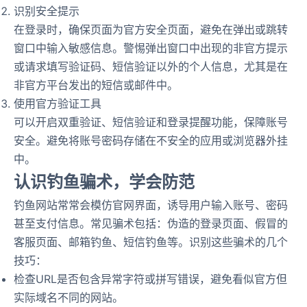
识别安全提示
在登录时，确保页面为官方安全页面，避免在弹出或跳转
窗口中输入敏感信息。警惕弹出窗口中出现的非官方提示
或请求填写验证码、短信验证以外的个人信息，尤其是在
非官方平台发出的短信或邮件中。
使用官方验证工具
可以开启双重验证、短信验证和登录提醒功能，保障账号
安全。避免将账号密码存储在不安全的应用或浏览器外挂
中。
认识钓鱼骗术，学会防范
钓鱼网站常常会模仿官网界面，诱导用户输入账号、密码
甚至支付信息。常见骗术包括：伪造的登录页面、假冒的
客服页面、邮箱钓鱼、短信钓鱼等。识别这些骗术的几个
技巧：
检查URL是否包含异常字符或拼写错误，避免看似官方但
实际域名不同的网站。