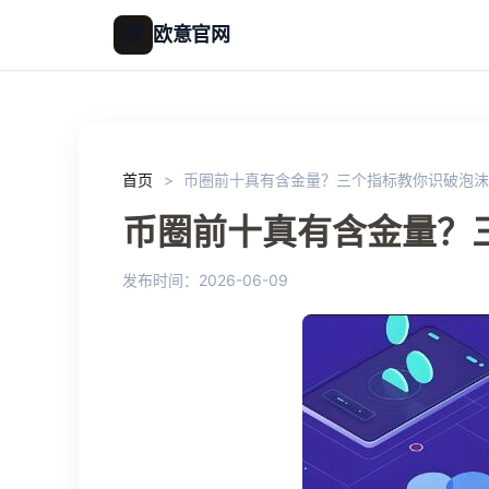
欧
欧意官网
首页
>
币圈前十真有含金量？三个指标教你识破泡
币圈前十真有含金量？
发布时间：2026-06-09