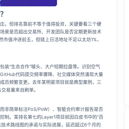
？
庄。但排名靠前不等于值得投资，关键要看三个硬
场景是否超出交易所、开发团队是否定期更新技术
虽然市值冲进前五，但链上日活地址不足以太坊1%，
包装"生态合作"噱头、大户短期拉盘等。识别空气
itHub代码提交频率骤降、社交媒体突然涌现大量
成员频繁变更。去年某明星项目就是典型案例，三
%交易量来自刷单。
非简单标注PoS/PoW）、智能合约审计报告是否
制。某排名第七的Layer1项目就因白皮书中的"百
比技术路线图的承诺与实际进展，延迟超过6个月的