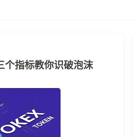
沫
三个指标教你识破泡沫