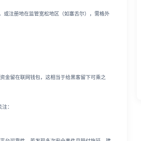
号，或注册地在监管宽松地区（如塞舌尔），需格外
资金留在联网钱包，这相当于给黑客留下可乘之
关注：
平台可靠性。若发现多次安全事件且赔付拖延，建