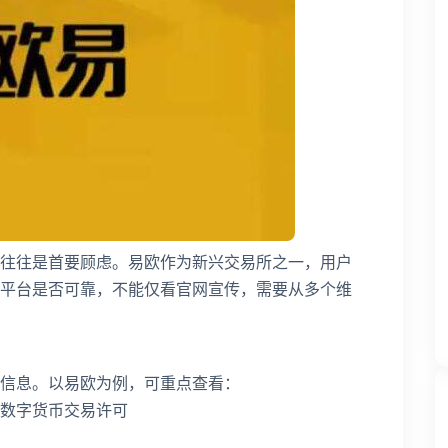
往往是首要顾虑。易欧作为新兴交易所之一，用户
平台是否可靠，不能仅看官网宣传，需要从多个维
信息。以易欧为例，可重点查看：
数字货币交易许可