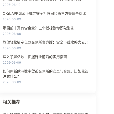
2026-06-10
OK币APP怎么下载才安全？官网和第三方渠道全对比
2026-06-09
币圈前十真有含金量？三个指标教你识破泡沫
2026-06-09
教你轻松搞定亿欧交易所官方版：安全下载攻略大公开
2026-06-09
深入了解亿欧：把握行业前沿的实用指南
2026-06-09
如何判断欧洲数字货币交易所的安全与合规，比如我该
注意什么？
2026-06-09
相关推荐