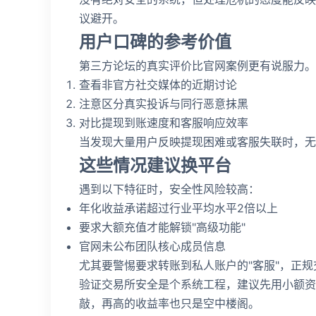
议避开。
用户口碑的参考价值
第三方论坛的真实评价比官网案例更有说服力。
查看非官方社交媒体的近期讨论
注意区分真实投诉与同行恶意抹黑
对比提现到账速度和客服响应效率
当发现大量用户反映提现困难或客服失联时，无
这些情况建议换平台
遇到以下特征时，安全性风险较高：
年化收益承诺超过行业平均水平2倍以上
要求大额充值才能解锁"高级功能"
官网未公布团队核心成员信息
尤其要警惕要求转账到私人账户的"客服"，正
验证交易所安全是个系统工程，建议先用小额资
敲，再高的收益率也只是空中楼阁。