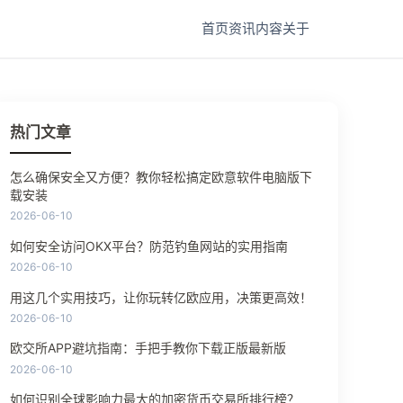
首页
资讯
内容
关于
热门文章
怎么确保安全又方便？教你轻松搞定欧意软件电脑版下
载安装
2026-06-10
如何安全访问OKX平台？防范钓鱼网站的实用指南
2026-06-10
用这几个实用技巧，让你玩转亿欧应用，决策更高效！
2026-06-10
欧交所APP避坑指南：手把手教你下载正版最新版
2026-06-10
如何识别全球影响力最大的加密货币交易所排行榜？