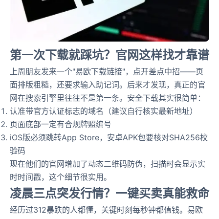
第一次下载就踩坑？官网这样找才靠谱
上周朋友发来一个"易欧下载链接"，点开差点中招——页
面排版粗糙，还要求输入助记词。后来才发现，真正的官
网在搜索引擎里往往不是第一条。安全下载其实很简单：
认准带官方认证标志的域名（建议自行核实最新地址）
页面底部一定有合规牌照编号
iOS版必须跳转App Store，安卓APK包要核对SHA256校
验码
现在他们的官网增加了动态二维码防伪，扫描时会显示实
时时间戳，这个细节很实用。
凌晨三点突发行情？一键买卖真能救命
经历过312暴跌的人都懂，关键时刻每秒钟都值钱。易欧