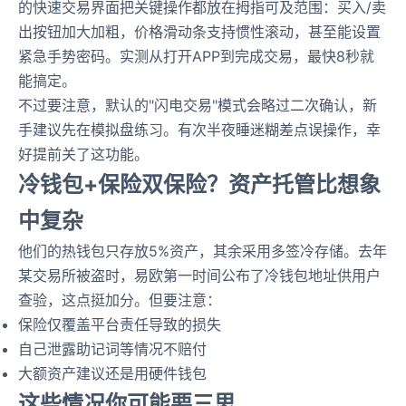
的快速交易界面把关键操作都放在拇指可及范围：买入/卖
出按钮加大加粗，价格滑动条支持惯性滚动，甚至能设置
紧急手势密码。实测从打开APP到完成交易，最快8秒就
能搞定。
不过要注意，默认的"闪电交易"模式会略过二次确认，新
手建议先在模拟盘练习。有次半夜睡迷糊差点误操作，幸
好提前关了这功能。
冷钱包+保险双保险？资产托管比想象
中复杂
他们的热钱包只存放5%资产，其余采用多签冷存储。去年
某交易所被盗时，易欧第一时间公布了冷钱包地址供用户
查验，这点挺加分。但要注意：
保险仅覆盖平台责任导致的损失
自己泄露助记词等情况不赔付
大额资产建议还是用硬件钱包
这些情况你可能要三思