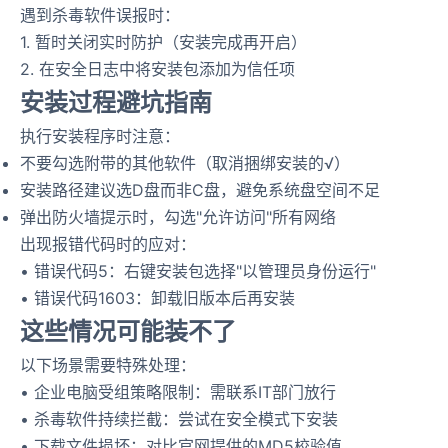
遇到杀毒软件误报时：
1. 暂时关闭实时防护（安装完成再开启）
2. 在安全日志中将安装包添加为信任项
安装过程避坑指南
执行安装程序时注意：
不要勾选附带的其他软件（取消捆绑安装的√）
安装路径建议选D盘而非C盘，避免系统盘空间不足
弹出防火墙提示时，勾选"允许访问"所有网络
出现报错代码时的应对：
• 错误代码5：右键安装包选择"以管理员身份运行"
• 错误代码1603：卸载旧版本后再安装
这些情况可能装不了
以下场景需要特殊处理：
• 企业电脑受组策略限制：需联系IT部门放行
• 杀毒软件持续拦截：尝试在安全模式下安装
• 下载文件损坏：对比官网提供的MD5校验值