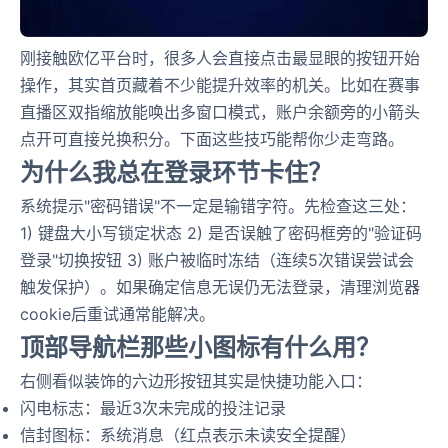
刚接触欧亿平台时，很多人会直接点击最显眼的按钮开始
操作，其实首页藏着不少能提升效率的机关。比如在赛事
直播区双指缩放能唤出多窗口模式，账户余额旁的小箭头
点开可直接兑换积分。下面这些技巧能帮你少走弯路。
为什么我总在登录环节卡住？
系统提示"密码错误"不一定是输错字符。先检查这三处：
1) 键盘大小写锁定状态 2) 是否误触了密码框旁的"验证码
登录"切换按钮 3) 账户被临时冻结（连续5次错误尝试会
触发保护）。如果确定信息无误仍无法登录，清理浏览器
cookie后重试通常能解决。
顶部导航栏那些小图标有什么用？
右侧看似装饰的六边形按钮其实是快捷功能入口：
闪电标志：最近3次未完成的投注记录
信封图标：系统消息（红点表示未读安全提醒）