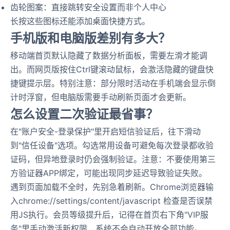
齿轮图案：直接跳转安全设置而非个人中心
长按这些图标还能添加桌面快捷方式。
手机版和电脑版差别有多大？
移动端首页默认隐藏了数据分析面板，需要左滑才能调
出。而网页版按住Ctrl键滚动鼠标，会激活隐藏的键盘快
捷键提示层。特别注意：部分限时活动在手机端会显示倒
计时浮窗，但电脑版需要手动刷新页面才会更新。
怎么设置二次验证最省事？
在"账户安全-登录保护"里开启短信验证后，往下滑动
到"信任设备"选项。勾选常用设备可避免每次登录都收验
证码，但异地登录时仍会强制验证。注意：不要使用第三
方验证器APP绑定，可能出现同步延迟导致验证失败。
遇到页面加载不全时，先别急着刷新。Chrome浏览器输
入chrome://settings/content/javascript 检查是否误禁
用JS执行。会员等级提升后，记得在首页右下角"VIP服
务"里手动激活新权限，系统不会自动开放全部功能。