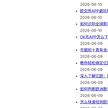
2026-06-10
欧交所APP避
2026-06-10
如何识别全球影
2026-06-10
OK币APP怎
2026-06-09
币圈前十真有含
2026-06-09
教你轻松搞定亿
2026-06-09
深入了解亿欧：
2026-06-09
如何判断欧洲数
2026-06-09
怎么快速找到欧