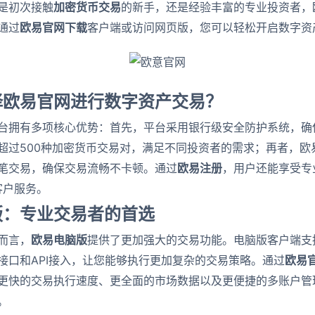
是初次接触
加密货币交易
的新手，还是经验丰富的专业投资者，
通过
欧易官网下载
客户端或访问网页版，您可以轻松开启数字资
择欧易官网进行数字资产交易？
台拥有多项核心优势：首先，平台采用银行级安全防护系统，确
超过500种加密货币交易对，满足不同投资者的需求；再者，欧
笔交易，确保交易流畅不卡顿。通过
欧易注册
，用户还能享受专
客户服务。
版：专业交易者的首选
而言，
欧易电脑版
提供了更加强大的交易功能。电脑版客户端支
接口和API接入，让您能够执行更加复杂的交易策略。通过
欧易
更快的交易执行速度、更全面的市场数据以及更便捷的多账户管
。