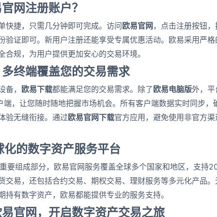
易官网注册账户？
单快捷，只需几分钟即可完成。访问
欧易官网
，点击注册按钮，
份验证即可。新用户注册还能享受专属优惠活动。欧易采用严格
全合规，为用户提供更加安心的交易环境。
：多终端覆盖您的交易需求
设备，
欧易下载
都能满足您的交易需求。除了
欧易电脑版
外，平
移动客户端，让您随时随地把握市场机会。所有客户端数据实时同步
体验无缝衔接。通过
欧易官网下载
官方应用，避免使用非官方渠
球化的数字资产服务平台
重要组成部分，欧易官网服务覆盖全球多个国家和地区，支持2
货交易，还包括合约交易、期权交易、理财服务等多元化产品。
期持有数字资产，欧易都能提供专业的服务支持。
欧易官网，开启数字资产交易之旅