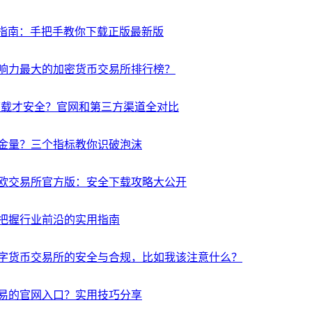
坑指南：手把手教你下载正版最新版
响力最大的加密货币交易所排行榜？
么下载才安全？官网和第三方渠道全对比
金量？三个指标教你识破泡沫
欧交易所官方版：安全下载攻略大公开
把握行业前沿的实用指南
字货币交易所的安全与合规，比如我该注意什么？
易的官网入口？实用技巧分享