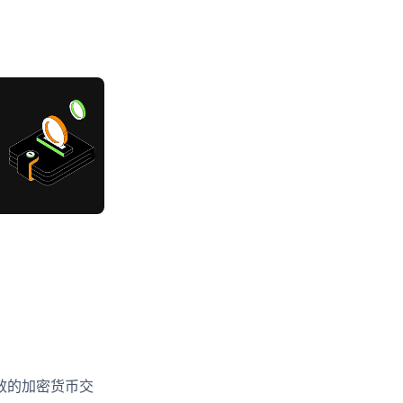
高效的加密货币交