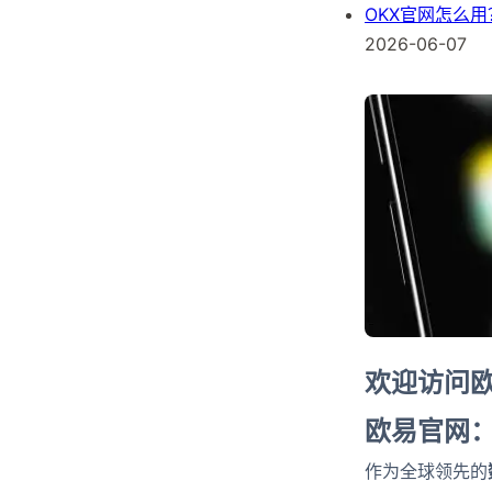
OKX官网怎么
2026-06-07
欢迎访问欧
欧易官网
作为全球领先的