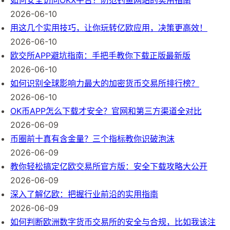
如何安全访问OKX平台？防范钓鱼网站的实用指南
2026-06-10
用这几个实用技巧，让你玩转亿欧应用，决策更高效！
2026-06-10
欧交所APP避坑指南：手把手教你下载正版最新版
2026-06-10
如何识别全球影响力最大的加密货币交易所排行榜？
2026-06-10
OK币APP怎么下载才安全？官网和第三方渠道全对比
2026-06-09
币圈前十真有含金量？三个指标教你识破泡沫
2026-06-09
教你轻松搞定亿欧交易所官方版：安全下载攻略大公开
2026-06-09
深入了解亿欧：把握行业前沿的实用指南
2026-06-09
如何判断欧洲数字货币交易所的安全与合规，比如我该注