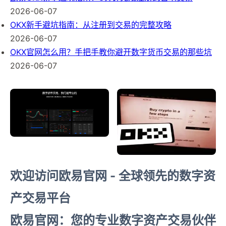
2026-06-07
OKX新手避坑指南：从注册到交易的完整攻略
2026-06-07
OKX官网怎么用？手把手教你避开数字货币交易的那些坑
2026-06-07
欢迎访问欧易官网 - 全球领先的数字资
产交易平台
欧易官网：您的专业数字资产交易伙伴