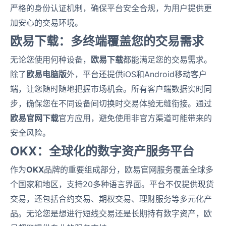
严格的身份认证机制，确保平台安全合规，为用户提供更
加安心的交易环境。
欧易下载：多终端覆盖您的交易需求
无论您使用何种设备，
欧易下载
都能满足您的交易需求。
除了
欧易电脑版
外，平台还提供iOS和Android移动客户
端，让您随时随地把握市场机会。所有客户端数据实时同
步，确保您在不同设备间切换时交易体验无缝衔接。通过
欧易官网下载
官方应用，避免使用非官方渠道可能带来的
安全风险。
OKX：全球化的数字资产服务平台
作为
OKX
品牌的重要组成部分，欧易官网服务覆盖全球多
个国家和地区，支持20多种语言界面。平台不仅提供现货
交易，还包括合约交易、期权交易、理财服务等多元化产
品。无论您是想进行短线交易还是长期持有数字资产，欧