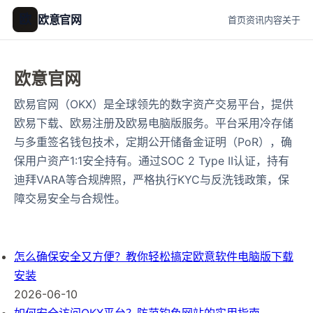
欧
欧意官网
首页
资讯
内容
关于
欧意官网
欧易官网（OKX）是全球领先的数字资产交易平台，提供
欧易下载、欧易注册及欧易电脑版服务。平台采用冷存储
与多重签名钱包技术，定期公开储备金证明（PoR），确
保用户资产1:1安全持有。通过SOC 2 Type II认证，持有
迪拜VARA等合规牌照，严格执行KYC与反洗钱政策，保
障交易安全与合规性。
怎么确保安全又方便？教你轻松搞定欧意软件电脑版下载
安装
2026-06-10