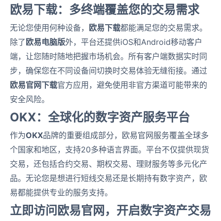
欧易下载：多终端覆盖您的交易需求
无论您使用何种设备，
欧易下载
都能满足您的交易需求。
除了
欧易电脑版
外，平台还提供iOS和Android移动客户
端，让您随时随地把握市场机会。所有客户端数据实时同
步，确保您在不同设备间切换时交易体验无缝衔接。通过
欧易官网下载
官方应用，避免使用非官方渠道可能带来的
安全风险。
OKX：全球化的数字资产服务平台
作为
OKX
品牌的重要组成部分，欧易官网服务覆盖全球多
个国家和地区，支持20多种语言界面。平台不仅提供现货
交易，还包括合约交易、期权交易、理财服务等多元化产
品。无论您是想进行短线交易还是长期持有数字资产，欧
易都能提供专业的服务支持。
立即访问欧易官网，开启数字资产交易