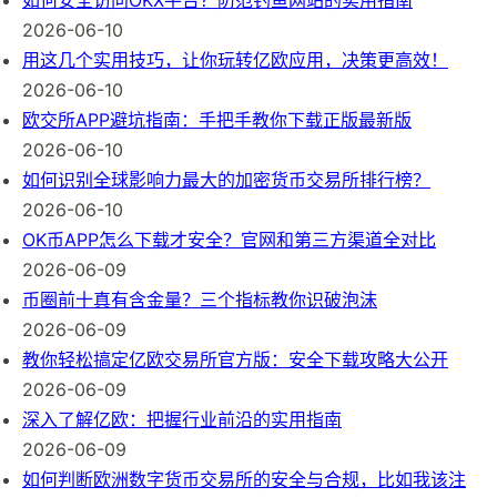
如何安全访问OKX平台？防范钓鱼网站的实用指南
2026-06-10
用这几个实用技巧，让你玩转亿欧应用，决策更高效！
2026-06-10
欧交所APP避坑指南：手把手教你下载正版最新版
2026-06-10
如何识别全球影响力最大的加密货币交易所排行榜？
2026-06-10
OK币APP怎么下载才安全？官网和第三方渠道全对比
2026-06-09
币圈前十真有含金量？三个指标教你识破泡沫
2026-06-09
教你轻松搞定亿欧交易所官方版：安全下载攻略大公开
2026-06-09
深入了解亿欧：把握行业前沿的实用指南
2026-06-09
如何判断欧洲数字货币交易所的安全与合规，比如我该注