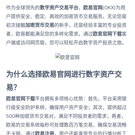
作为全球领先的
数字资产交易平台
，
欧易官网
(OKX)为用
户提供安全、稳定、高效的加密货币交易服务。无论您是
初次接触
加密货币交易
的新手，还是经验丰富的专业投资
者，欧易都能满足您的多样化需求。通过
欧易官网下载
客
户端或访问网页版，您可以轻松开启数字资产投资之旅。
为什么选择欧易官网进行数字资产交
易？
欧易官网下载
平台拥有多项核心优势：首先，平台采用银
行级安全防护系统，确保用户资产安全；其次，提供超过
500种加密货币交易对，满足不同投资者的需求；再者，
欧易的交易系统每秒可处理数百万笔交易，确保交易流畅
不卡顿。通过
欧易注册
，用户还能享受专业的行情分析工