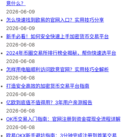
意什么？
2026-06-09
怎么快速找到欧易的官网入口？实用技巧分享
2026-06-09
新手必看！如何安全快速上手加密货币交易平台
2026-06-08
2024年币圈交易所排行榜全揭秘，帮你快速选平台
2026-06-08
怎样用电脑顺利访问欧意官网？实用技巧全解析
2026-06-08
打造安全高效的加密货币交易平台指南
2026-06-08
亿欧到底值不值得用？3年用户亲测报告
2026-06-08
OK币交易入门指南：官网注册到资金提现全流程详解
2026-06-08
欧易OKX新手避坑指南：3分钟完成注册到首笔交易