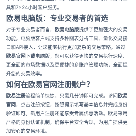
具和7×24小时客户服务。
欧易电脑版：专业交易者的首选
对于专业交易者而言，
欧易电脑版
提供了更加强大的交易
功能。电脑版客户端支持多种图表分析工具、量化交易接
口和API接入，让您能够执行更加复杂的交易策略。通过
欧易官网下载
电脑版，您可以获得更快的交易执行速度、
更全面的市场数据以及更便捷的多账户管理功能，全面提
升您的交易效率。
如何在欧易官网注册账户？
欧易注册
流程简单快捷，只需几分钟即可完成。访问
欧易
官网
，点击注册按钮，按照提示填写基本信息并完成身份
验证即可。新用户注册还能享受专属优惠活动。欧易采用
严格的身份认证机制，确保平台安全合规，为用户提供更
加安心的交易环境。