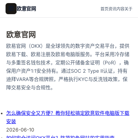
欧
欧意官网
首页
资讯
内容
关于
欧意官网
欧易官网（OKX）是全球领先的数字资产交易平台，提供
欧易下载、欧易注册及欧易电脑版服务。平台采用冷存储
与多重签名钱包技术，定期公开储备金证明（PoR），确
保用户资产1:1安全持有。通过SOC 2 Type II认证，持有
迪拜VARA等合规牌照，严格执行KYC与反洗钱政策，保
障交易安全与合规性。
怎么确保安全又方便？教你轻松搞定欧意软件电脑版下载
安装
2026-06-10