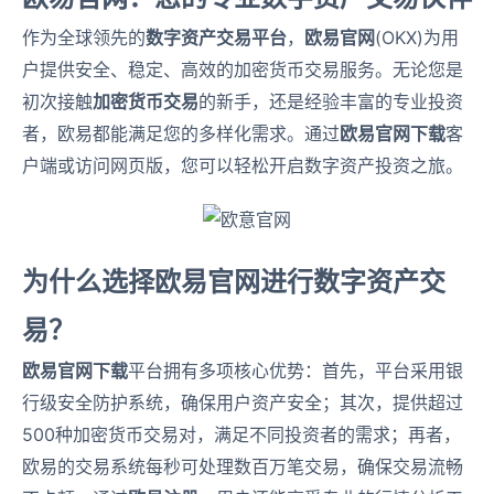
作为全球领先的
数字资产交易平台
，
欧易官网
(OKX)为用
户提供安全、稳定、高效的加密货币交易服务。无论您是
初次接触
加密货币交易
的新手，还是经验丰富的专业投资
者，欧易都能满足您的多样化需求。通过
欧易官网下载
客
户端或访问网页版，您可以轻松开启数字资产投资之旅。
为什么选择欧易官网进行数字资产交
易？
欧易官网下载
平台拥有多项核心优势：首先，平台采用银
行级安全防护系统，确保用户资产安全；其次，提供超过
500种加密货币交易对，满足不同投资者的需求；再者，
欧易的交易系统每秒可处理数百万笔交易，确保交易流畅