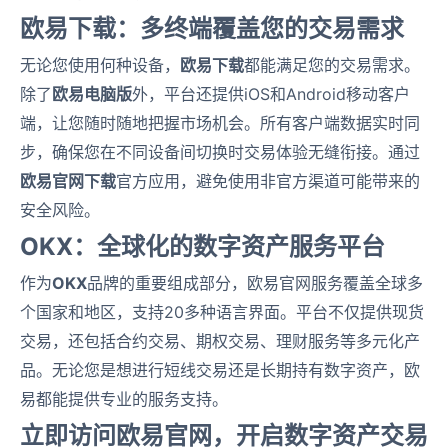
欧易下载：多终端覆盖您的交易需求
无论您使用何种设备，
欧易下载
都能满足您的交易需求。
除了
欧易电脑版
外，平台还提供iOS和Android移动客户
端，让您随时随地把握市场机会。所有客户端数据实时同
步，确保您在不同设备间切换时交易体验无缝衔接。通过
欧易官网下载
官方应用，避免使用非官方渠道可能带来的
安全风险。
OKX：全球化的数字资产服务平台
作为
OKX
品牌的重要组成部分，欧易官网服务覆盖全球多
个国家和地区，支持20多种语言界面。平台不仅提供现货
交易，还包括合约交易、期权交易、理财服务等多元化产
品。无论您是想进行短线交易还是长期持有数字资产，欧
易都能提供专业的服务支持。
立即访问欧易官网，开启数字资产交易