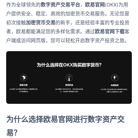
作为全球领先的
数字资产交易平台
，
欧易官网
(OKX)为用
户提供安全、稳定、高效的加密货币交易服务。无论您是
初次接触
加密货币交易
的新手，还是经验丰富的专业投资
者，欧易都能满足您的多样化需求。通过
欧易官网下载
客
户端或访问网页版，您可以轻松开启数字资产投资之旅。
为什么选择欧易官网进行数字资产交
易？