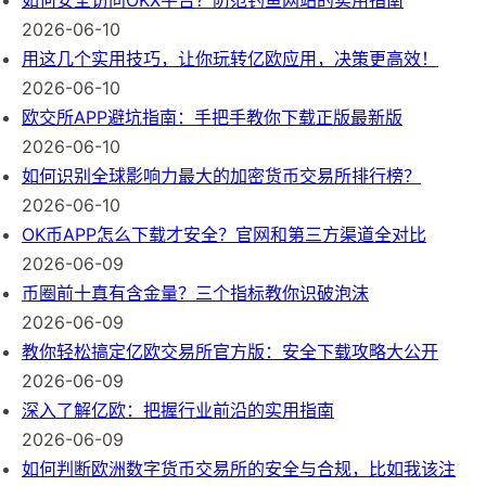
如何安全访问OKX平台？防范钓鱼网站的实用指南
2026-06-10
用这几个实用技巧，让你玩转亿欧应用，决策更高效！
2026-06-10
欧交所APP避坑指南：手把手教你下载正版最新版
2026-06-10
如何识别全球影响力最大的加密货币交易所排行榜？
2026-06-10
OK币APP怎么下载才安全？官网和第三方渠道全对比
2026-06-09
币圈前十真有含金量？三个指标教你识破泡沫
2026-06-09
教你轻松搞定亿欧交易所官方版：安全下载攻略大公开
2026-06-09
深入了解亿欧：把握行业前沿的实用指南
2026-06-09
如何判断欧洲数字货币交易所的安全与合规，比如我该注