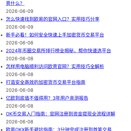
意什么？
2026-06-09
怎么快速找到欧易的官网入口？实用技巧分享
2026-06-09
新手必看！如何安全快速上手加密货币交易平台
2026-06-08
2024年币圈交易所排行榜全揭秘，帮你快速选平台
2026-06-08
怎样用电脑顺利访问欧意官网？实用技巧全解析
2026-06-08
打造安全高效的加密货币交易平台指南
2026-06-08
亿欧到底值不值得用？3年用户亲测报告
2026-06-08
OK币交易入门指南：官网注册到资金提现全流程详解
2026-06-08
欧易OKX新手避坑指南：3分钟完成注册到首笔交易