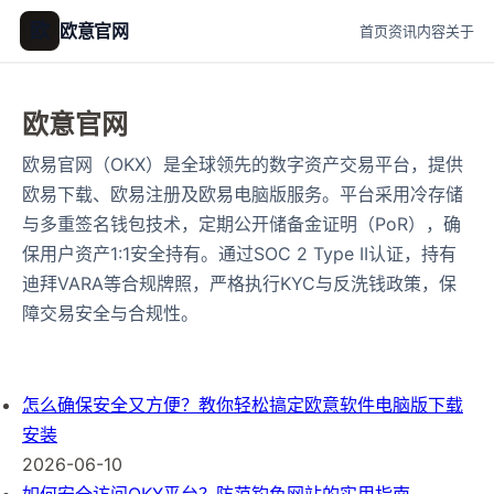
欧
欧意官网
首页
资讯
内容
关于
欧意官网
欧易官网（OKX）是全球领先的数字资产交易平台，提供
欧易下载、欧易注册及欧易电脑版服务。平台采用冷存储
与多重签名钱包技术，定期公开储备金证明（PoR），确
保用户资产1:1安全持有。通过SOC 2 Type II认证，持有
迪拜VARA等合规牌照，严格执行KYC与反洗钱政策，保
障交易安全与合规性。
怎么确保安全又方便？教你轻松搞定欧意软件电脑版下载
安装
2026-06-10