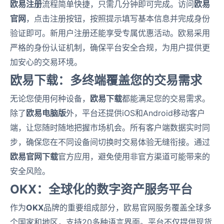
欧易注册
流程简单快捷，只需几分钟即可完成。访问
欧易
官网
，点击注册按钮，按照提示填写基本信息并完成身份
验证即可。新用户注册还能享受专属优惠活动。欧易采用
严格的身份认证机制，确保平台安全合规，为用户提供更
加安心的交易环境。
欧易下载：多终端覆盖您的交易需求
无论您使用何种设备，
欧易下载
都能满足您的交易需求。
除了
欧易电脑版
外，平台还提供iOS和Android移动客户
端，让您随时随地把握市场机会。所有客户端数据实时同
步，确保您在不同设备间切换时交易体验无缝衔接。通过
欧易官网下载
官方应用，避免使用非官方渠道可能带来的
安全风险。
OKX：全球化的数字资产服务平台
作为
OKX
品牌的重要组成部分，欧易官网服务覆盖全球多
个国家和地区，支持20多种语言界面。平台不仅提供现货