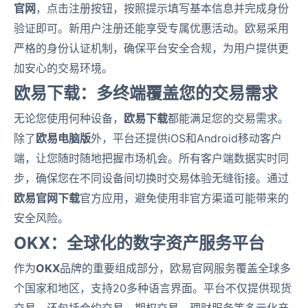
官网
，点击注册按钮，按照提示填写基本信息并完成身份
验证即可。新用户注册还能享受专属优惠活动。欧易采用
严格的身份认证机制，确保平台安全合规，为用户提供更
加安心的交易环境。
欧易下载：多终端覆盖您的交易需求
无论您使用何种设备，
欧易下载
都能满足您的交易需求。
除了
欧易电脑版
外，平台还提供iOS和Android移动客户
端，让您随时随地把握市场机会。所有客户端数据实时同
步，确保您在不同设备间切换时交易体验无缝衔接。通过
欧易官网下载
官方应用，避免使用非官方渠道可能带来的
安全风险。
OKX：全球化的数字资产服务平台
作为
OKX
品牌的重要组成部分，欧易官网服务覆盖全球多
个国家和地区，支持20多种语言界面。平台不仅提供现货