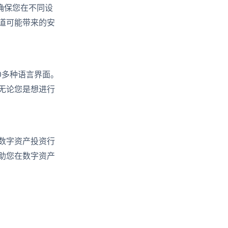
，确保您在不同设
道可能带来的安
0多种语言界面。
无论您是想进行
数字资产投资行
助您在数字资产