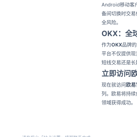
Android
备间切换时交易
全风险。
OKX：全
作为
OKX
品牌的
平台不仅提供现
短线交易还是长
立即访问
现在就访问
欧易
列。欧易将持续
领域获得成功。