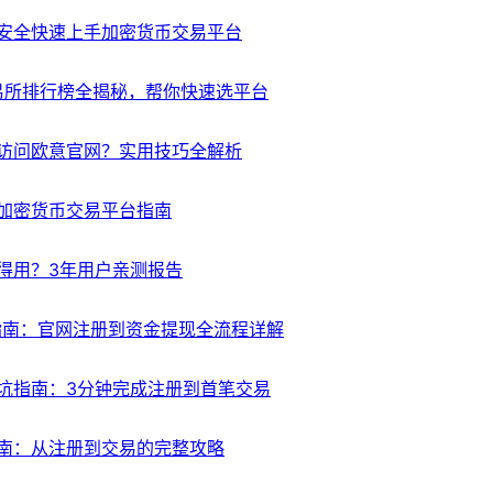
安全快速上手加密货币交易平台
交易所排行榜全揭秘，帮你快速选平台
访问欧意官网？实用技巧全解析
加密货币交易平台指南
得用？3年用户亲测报告
指南：官网注册到资金提现全流程详解
避坑指南：3分钟完成注册到首笔交易
指南：从注册到交易的完整攻略