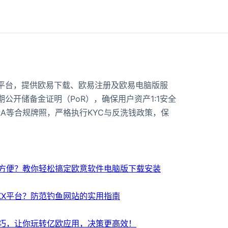
易平台，提供欧易下载、欧易注册及欧易电脑版服
公开储备金证明（PoR），确保用户资产1:1安全
拜VARA等合规牌照，严格执行KYC与反洗钱政策，保
方便？教你轻松搞定欧意软件电脑版下载安装
KX平台？防范钓鱼网站的实用指南
巧，让你玩转亿欧应用，决策更高效！