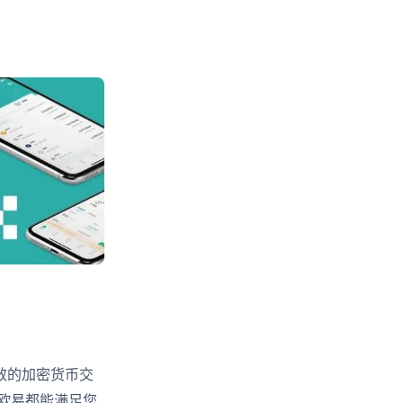
高效的加密货币交
欧易都能满足您