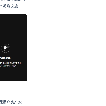
产投资之旅。
保用户资产安