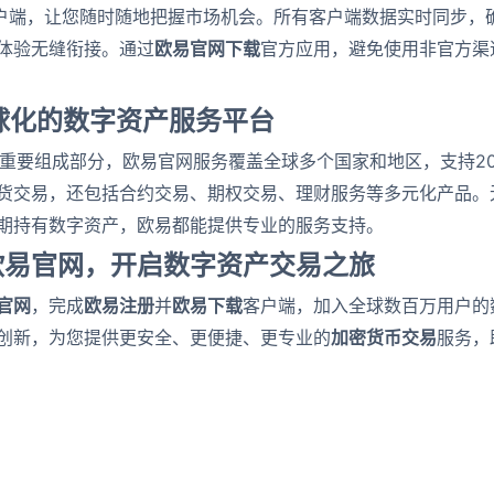
移动客户端，让您随时随地把握市场机会。所有客户端数据实时同步
体验无缝衔接。通过
欧易官网下载
官方应用，避免使用非官方渠
球化的数字资产服务平台
重要组成部分，欧易官网服务覆盖全球多个国家和地区，支持2
货交易，还包括合约交易、期权交易、理财服务等多元化产品。
期持有数字资产，欧易都能提供专业的服务支持。
欧易官网，开启数字资产交易之旅
官网
，完成
欧易注册
并
欧易下载
客户端，加入全球数百万用户的
创新，为您提供更安全、更便捷、更专业的
加密货币交易
服务，