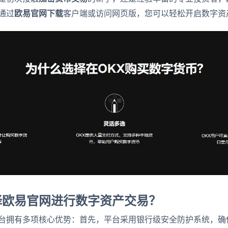
通过
欧易官网下载
客户端或访问网页版，您可以轻松开启数字资
择欧易官网进行数字资产交易？
台拥有多项核心优势：首先，平台采用银行级安全防护系统，确