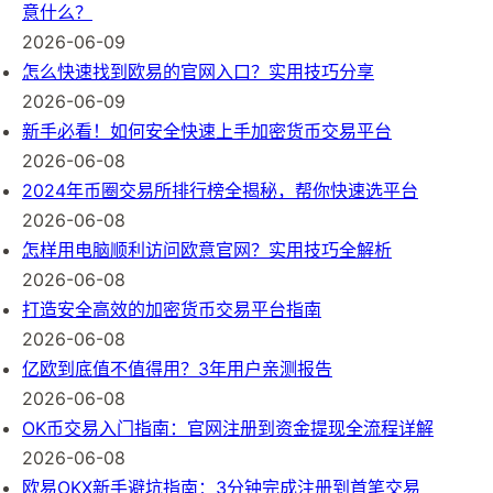
意什么？
2026-06-09
怎么快速找到欧易的官网入口？实用技巧分享
2026-06-09
新手必看！如何安全快速上手加密货币交易平台
2026-06-08
2024年币圈交易所排行榜全揭秘，帮你快速选平台
2026-06-08
怎样用电脑顺利访问欧意官网？实用技巧全解析
2026-06-08
打造安全高效的加密货币交易平台指南
2026-06-08
亿欧到底值不值得用？3年用户亲测报告
2026-06-08
OK币交易入门指南：官网注册到资金提现全流程详解
2026-06-08
欧易OKX新手避坑指南：3分钟完成注册到首笔交易