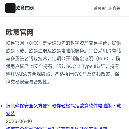
欧
欧意官网
首页
资讯
内容
关于
欧意官网
欧易官网（OKX）是全球领先的数字资产交易平台，提供
欧易下载、欧易注册及欧易电脑版服务。平台采用冷存储
与多重签名钱包技术，定期公开储备金证明（PoR），确
保用户资产1:1安全持有。通过SOC 2 Type II认证，持有
迪拜VARA等合规牌照，严格执行KYC与反洗钱政策，保
障交易安全与合规性。
怎么确保安全又方便？教你轻松搞定欧意软件电脑版下载
安装
2026-06-10